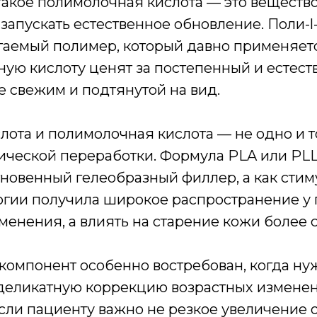
такое полимолочная кислота — это вещество,
запускать естественное обновление. Поли-
агаемый полимер, который давно применяет
ую кислоту ценят за постепенный и естеств
е свежим и подтянутой на вид.
лота и полимолочная кислота — не одно и т
ической переработки. Формула PLA или PLLA
гновенный гелеобразный филлер, а как стим
гии получила широкое распространение у п
менения, а влиять на старение кожи более 
компонент особенно востребован, когда нуж
деликатную коррекцию возрастных изменени
если пациенту важно не резкое увеличение 