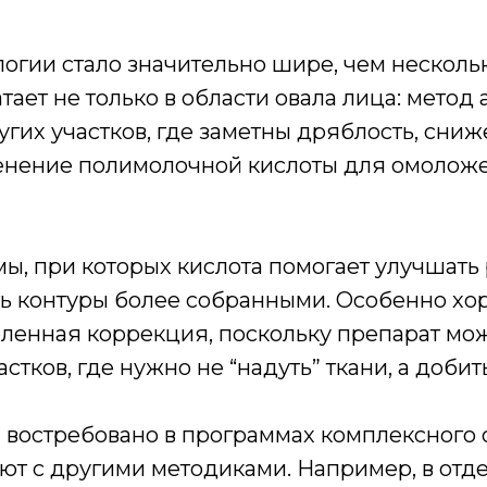
огии стало значительно шире, чем несколь
ает не только в области овала лица: метод
угих участков, где заметны дряблость, сни
енение полимолочной кислоты для омоложе
ы, при которых кислота помогает улучшать
ть контуры более собранными. Особенно хо
еленная коррекция, поскольку препарат мо
стков, где нужно не “надуть” ткани, а доби
 востребовано в программах комплексного 
 с другими методиками. Например, в отде