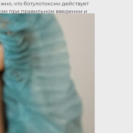
жно, что ботулотоксин действует
низм при правильном введении и