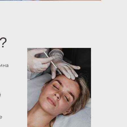
?
сина
й
е